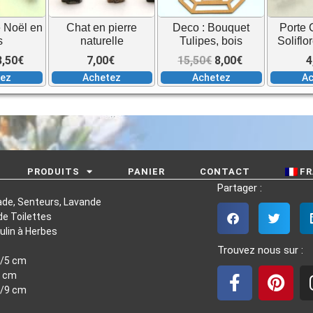
e Noël en
Chat en pierre
Deco : Bouquet
Porte 
s
naturelle
Tulipes, bois
Soliflo
Le
Le
Le
Le
8,50
€
7,00
€
15,50
€
8,00
€
4
tez
Achetez
Achetez
Ac
rix
prix
prix
prix
nitial
actuel
initial
actuel
tait :
est :
était :
est :
PRODUITS
PANIER
CONTACT
FR
Partager :
18,50€.
8,50€.
15,50€.
8,00€.
ade, Senteurs, Lavande
e Toilettes
ulin à Herbes
Trouvez nous sur :
4/5 cm
7 cm
F
P
8/9 cm
a
i