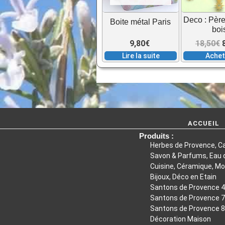
Deco : Pèr
Boite métal Paris
boi
9,80
€
18,50
€
Lire la suite
Ache
p
i
é
ACCUEIL
Produits :
Herbes de Provence, C
Savon & Parfums, Eau d
Cuisine, Céramique, Mo
Bijoux, Déco en Etain
Santons de Provence 
Santons de Provence 
Santons de Provence 
Décoration Maison