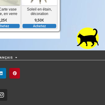
Carte vase
Soleil en étain,
re, en verre
décoration
,25
€
9,50
€
hetez
Achetez
ANÇAIS
I
n