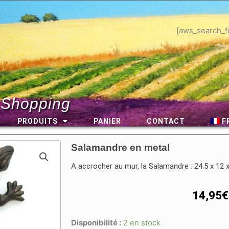
[aws_search_f
 Shopping
PRODUITS
PANIER
CONTACT
F
Salamandre en metal
A accrocher au mur, la Salamandre : 24.5 x 12 
14,95
€
Disponibilité :
2 en stock
quantité