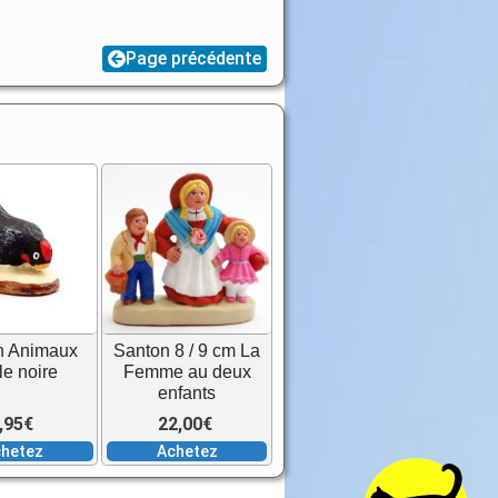
Page précédente
n Animaux
Santon 8 / 9 cm La
le noire
Femme au deux
enfants
,95
€
22,00
€
hetez
Achetez