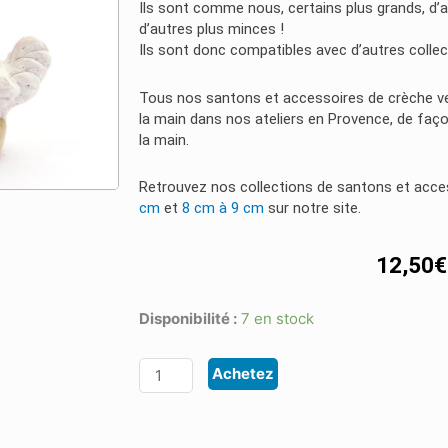
Ils sont comme nous, certains plus grands, d’au
d’autres plus minces !
Ils sont donc compatibles avec d’autres colle
Tous nos santons et accessoires de crèche ve
la main dans nos ateliers en Provence, de façon 
la main.
Retrouvez nos collections de santons et acc
cm
et
8 cm à 9 cm
sur notre site.
12,50
€
Disponibilité :
7 en stock
quantité
de
Achetez
Santon
8
/