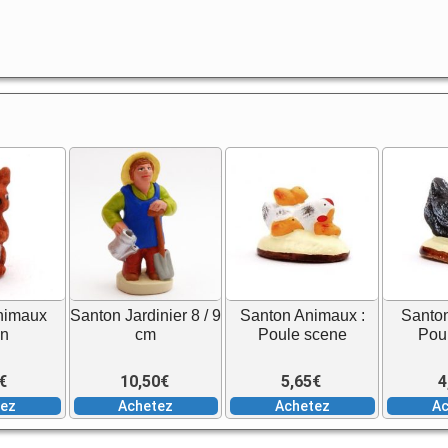
9
cm
Femme
aux
grains
nimaux
Santon Jardinier 8 / 9
Santon Animaux :
Santo
in
cm
Poule scene
Pou
€
10,50
€
5,65
€
4
tez
Achetez
Achetez
Ac