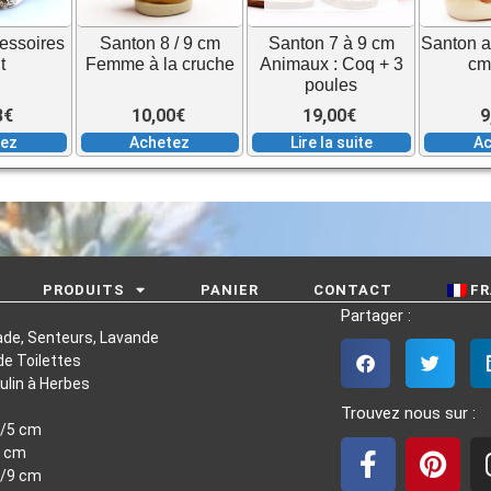
essoires
Santon 8 / 9 cm
Santon 7 à 9 cm
Santon a
t
Femme à la cruche
Animaux : Coq + 3
cm
poules
8
€
10,00
€
19,00
€
9
tez
Achetez
Lire la suite
Ac
PRODUITS
PANIER
CONTACT
FR
Partager :
ade, Senteurs, Lavande
e Toilettes
ulin à Herbes
Trouvez nous sur :
4/5 cm
7 cm
F
P
8/9 cm