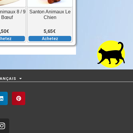
nimaux 8 / 9
Santon Animaux Le
 Bœuf
Chien
,50
€
5,65
€
hetez
Achetez
ANÇAIS
I