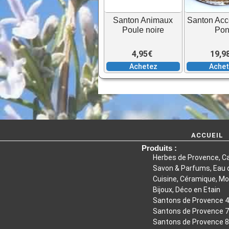
Santon Animaux
Santon Acc
Poule noire
Pon
4,95
€
19,9
Achetez
Ache
ACCUEIL
Produits :
Herbes de Provence, C
Savon & Parfums, Eau d
Cuisine, Céramique, Mo
Bijoux, Déco en Etain
Santons de Provence 
Santons de Provence 
Santons de Provence 