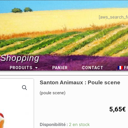
[aws_search_f
 Shopping
PRODUITS
PANIER
CONTACT
F
Santon Animaux : Poule scene
(poule scene)
5,65
€
Disponibilité :
2 en stock
quantité