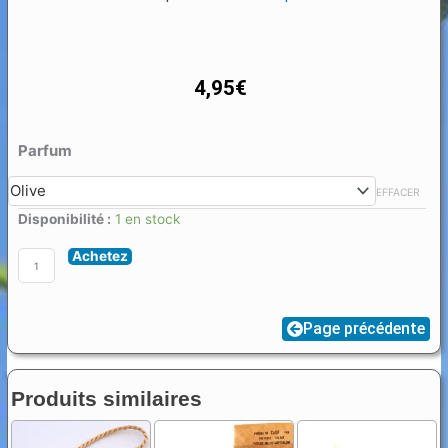
4,95
€
quantité
Parfum
de
EFFACER
Savon
Disponibilité :
1 en stock
corde
cube
Achetez
200g
Page précédente
Produits similaires
C