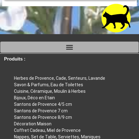
choisies
ch
sur
su
la
la
page
p
du
d
produit
pr
Produits :
Herbes de Provence, Cade, Senteurs, Lavande
Savon & Parfums, Eau de Toilettes
Cuisine, Céramique, Moulin à Herbes
Bijoux, Déco en Etain
Santons de Provence 4/5 cm
Santons de Provence 7 cm
Santons de Provence 8/9 cm
Décoration Maison
Coffret Cadeau, Miel de Provence
Nappes, Set de Table, Serviettes, Maniques