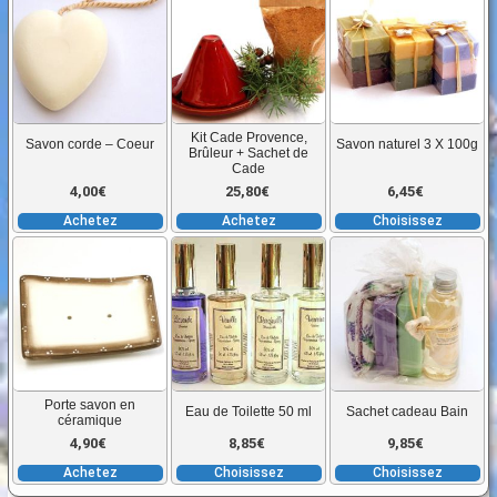
pr
a
pl
va
L
Kit Cade Provence,
Savon corde – Coeur
Savon naturel 3 X 100g
o
Brûleur + Sachet de
Cade
p
4,00
€
25,80
€
6,45
€
êt
Achetez
Achetez
Choisissez
ch
Ce
C
su
produit
pr
la
a
a
p
plusieurs
pl
d
variations.
va
pr
Les
L
Porte savon en
Eau de Toilette 50 ml
Sachet cadeau Bain
options
o
céramique
peuvent
p
4,90
€
8,85
€
9,85
€
être
êt
Achetez
Choisissez
Choisissez