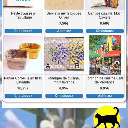
variations.
va
Les
L
Petite trousse à
Serviette invité brodée
Gant de cuisine, Motif
options
o
maquillage
Olives
Oliviers
peuvent
p
7,50
€
8,60
€
être
êt
Choisissez
Achetez
Choisissez
choisies
ch
Ce
Ce
sur
su
produit
produit
la
la
a
a
page
p
plusieurs
plusieurs
du
d
variations.
variations.
produit
pr
Les
Les
Panier Corbeille en tissu
Manique de cuisine,
Torchon de cuisine Café
options
options
Lavande
motif lavande
de Provence
peuvent
peuvent
16,95
€
4,95
€
9,95
€
être
être
Choisissez
Choisissez
Achetez
choisies
choisies
sur
sur
la
la
page
page