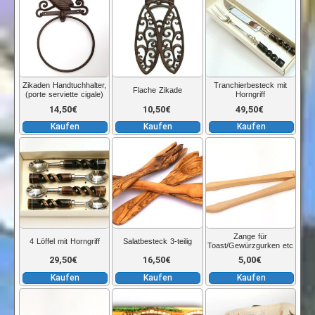
Zikaden Handtuchhalter,
Tranchierbesteck mit
Flache Zikade
(porte serviette cigale)
Horngriff
14,50
€
10,50
€
49,50
€
Kaufen
Kaufen
Kaufen
Zange für
4 Löffel mit Horngriff
Salatbesteck 3-teilig
Toast/Gewürzgurken etc
29,50
€
16,50
€
5,00
€
Kaufen
Kaufen
Kaufen