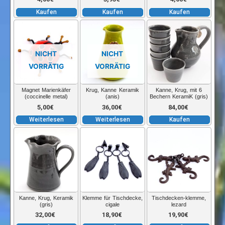
Kaufen
Kaufen
Kaufen
NICHT
NICHT
VORRÄTIG
VORRÄTIG
Magnet Marienkäfer
Krug, Kanne Keramik
Kanne, Krug, mit 6
(coccinelle metal)
(anis)
Bechern KeramiK (gris)
5,00
€
36,00
€
84,00
€
Weiterlesen
Weiterlesen
Kaufen
Kanne, Krug, Keramik
Klemme für Tischdecke,
Tischdecken-klemme,
(gris)
cigale
lezard
32,00
€
18,90
€
19,90
€