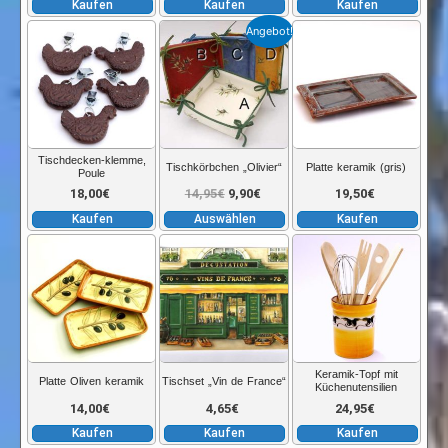
Kaufen
Kaufen
Kaufen
Dieses
Angebot!
Produkt
weist
mehrere
Varianten
auf.
Tischdecken-klemme,
Tischkörbchen „Olivier“
Platte keramik (gris)
Poule
Die
Ursprünglicher
Aktueller
18,00
€
14,95
€
9,90
€
19,50
€
Optionen
Kaufen
Auswählen
Kaufen
können
Preis
Preis
auf
der
war:
ist:
Produktseite
gewählt
14,95€
9,90€.
werden
Keramik-Topf mit
Platte Oliven keramik
Tischset „Vin de France“
Küchenutensilien
14,00
€
4,65
€
24,95
€
Kaufen
Kaufen
Kaufen