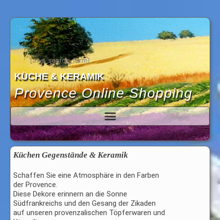
Zum
Inhalt
springen
[aws_search_form]
KÜCHE & KERAMIK
Provence Online Shopping
Küchen Gegenstände & Keramik
Schaffen Sie eine Atmosphäre in den Farben
der Provence.
Diese Dekore erinnern an die Sonne
Südfrankreichs und den Gesang der Zikaden
auf unseren provenzalischen Töpferwaren und