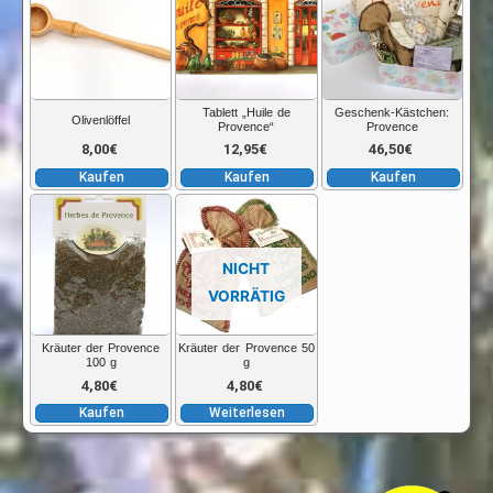
Tablett „Huile de
Geschenk-Kästchen:
Olivenlöffel
Provence“
Provence
8,00
€
12,95
€
46,50
€
Kaufen
Kaufen
Kaufen
NICHT
VORRÄTIG
Kräuter der Provence
Kräuter der Provence 50
100 g
g
4,80
€
4,80
€
Kaufen
Weiterlesen