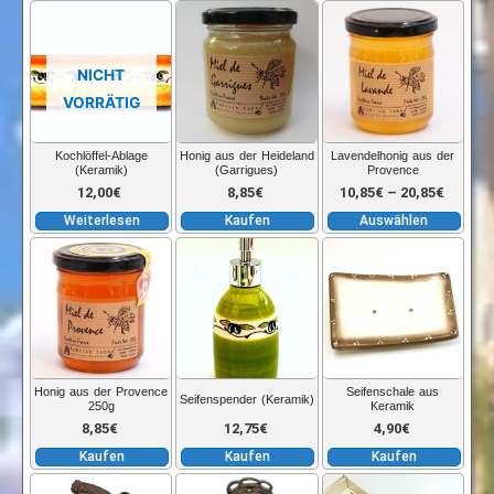
Dies
Prod
weis
NICHT
meh
VORRÄTIG
Vari
auf.
Kochlöffel-Ablage
Honig aus der Heideland
Lavendelhonig aus der
(Keramik)
(Garrigues)
Provence
Die
Preiss
12,00
€
8,85
€
10,85
€
–
20,85
€
Opti
Weiterlesen
Kaufen
Auswählen
kön
10,85€
auf
der
bis
Prod
gew
20,85€
wer
Honig aus der Provence
Seifenschale aus
Seifenspender (Keramik)
250g
Keramik
8,85
€
12,75
€
4,90
€
Kaufen
Kaufen
Kaufen