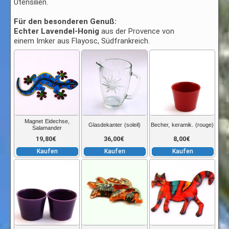
Utensilien.
Für den besonderen Genuß:
Echter Lavendel-Honig
aus der Provence von
einem Imker aus Flayosc, Südfrankreich.
Magnet Eidechse,
Glasdekanter (soleil)
Becher, keramik. (rouge)
Salamander
19,80
€
36,00
€
8,00
€
Kaufen
Kaufen
Kaufen