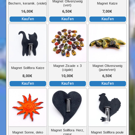
Magnet Olivenzweig
Bechern, keramik. (violet)
Magnet Katze
(vert)
16,00
€
6,50
€
7,00
€
Kaufen
Kaufen
Kaufen
Magnet Zicade x 3
Magnet Olivenzweig
Magnet Soliflora Katze
(cigale)
(jaune/vert)
8,00
€
10,00
€
6,50
€
Kaufen
Kaufen
Kaufen
Magnet Soliflora Herz,
Magnet Sonne, deko
Magnet Soliflora poule
coeur