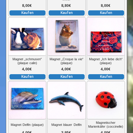
8,00
€
8,80
€
8,00
€
Kaufen
Kaufen
Kaufen
Magnet „schmusen“
Magnet „Croque la vie“
Magnet „Ich liebe dich“
(plaque calin)
(plaque)
(plaque)
4,00
€
4,00
€
4,00
€
Kaufen
Kaufen
Kaufen
Magnetischer
Magnet Delfin (plaque)
Magnet blauer Delfin
Marienkäfer (coccinelle)
4,00
€
3,95
€
4,00
€