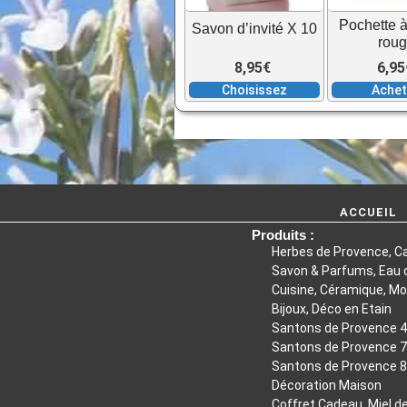
Les
Pochette à
Savon d’invité X 10
options
rou
peuvent
8,95
€
6,95
être
Choisissez
Ache
choisies
sur
la
page
du
ACCUEIL
produit
Produits :
Herbes de Provence, C
Savon & Parfums, Eau d
Cuisine, Céramique, Mo
Bijoux, Déco en Etain
Santons de Provence 
Santons de Provence 
Santons de Provence 
Décoration Maison
Coffret Cadeau, Miel d