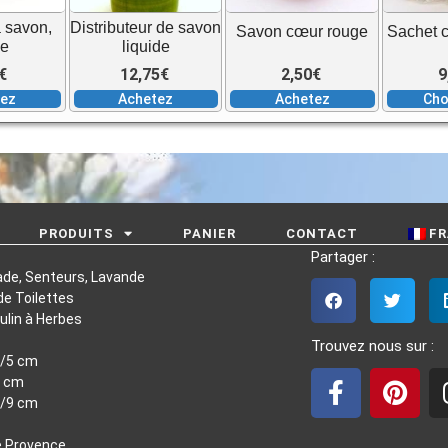
 savon,
Distributeur de savon
Savon cœur rouge
Sachet 
ge
liquide
€
12,75
€
2,50
€
9
tez
Achetez
Achetez
Cho
PRODUITS
PANIER
CONTACT
FR
Partager :
ade, Senteurs, Lavande
e Toilettes
ulin à Herbes
Trouvez nous sur :
4/5 cm
7 cm
F
P
8/9 cm
a
i
e Provence