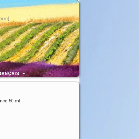
orm]
RANÇAIS
ence 50 ml