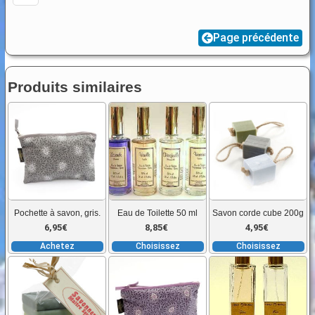
d'invité
X
Page précédente
6
Produits similaires
Ce
C
produit
pr
a
a
plusieurs
pl
variations.
va
Les
L
Pochette à savon, gris.
Eau de Toilette 50 ml
Savon corde cube 200g
options
o
6,95
€
8,85
€
4,95
€
peuvent
p
Achetez
Choisissez
Choisissez
être
êt
Ce
choisies
ch
produit
sur
su
a
la
la