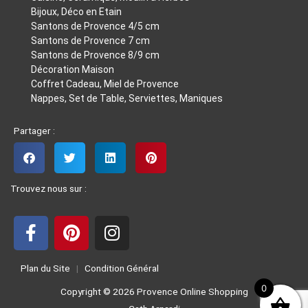
Bijoux, Déco en Etain
Santons de Provence 4/5 cm
Santons de Provence 7 cm
Santons de Provence 8/9 cm
Décoration Maison
Coffret Cadeau, Miel de Provence
Nappes, Set de Table, Serviettes, Maniques
Partager :
Trouvez nous sur :
F
P
I
a
i
n
Plan du Site
|
Condition Général
c
n
s
0
e
t
t
Copyright © 2026 Provence Online Shopping