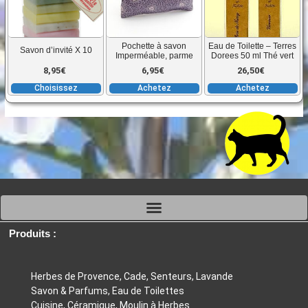
plusieurs
page
p
variations.
du
d
Les
produit
pr
Pochette à savon
Eau de Toilette – Terres
Savon d’invité X 10
options
Imperméable, parme
Dorees 50 ml Thé vert
peuvent
8,95
€
6,95
€
26,50
€
être
Choisissez
Achetez
Achetez
choisies
sur
la
page
du
produit
Produits :
Herbes de Provence, Cade, Senteurs, Lavande
Savon & Parfums, Eau de Toilettes
Cuisine, Céramique, Moulin à Herbes