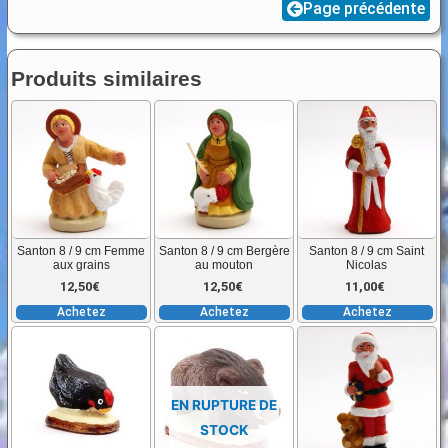
Page précédente
/
9
cm
Produits similaires
Ane
Santon 8 / 9 cm Femme
Santon 8 / 9 cm Bergère
Santon 8 / 9 cm Saint
aux grains
au mouton
Nicolas
12,50
€
12,50
€
11,00
€
Achetez
Achetez
Achetez
EN RUPTURE DE
STOCK