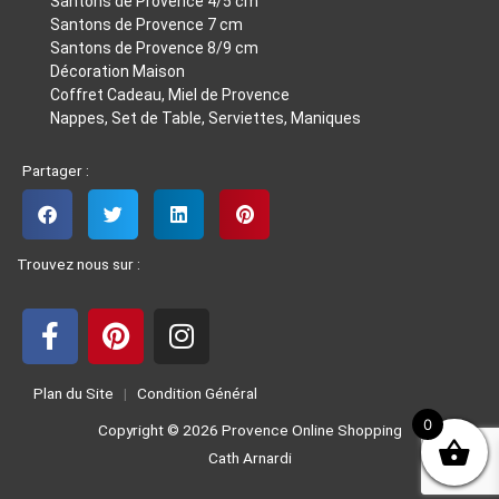
Santons de Provence 4/5 cm
Santons de Provence 7 cm
Santons de Provence 8/9 cm
Décoration Maison
Coffret Cadeau, Miel de Provence
Nappes, Set de Table, Serviettes, Maniques
Partager :
Trouvez nous sur :
F
P
I
a
i
n
Plan du Site
|
Condition Général
c
n
s
0
e
t
t
Copyright © 2026 Provence Online Shopping
b
e
a
Cath Arnardi
o
r
g