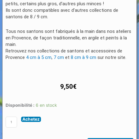
petits, certains plus gros, d’autres plus minces !
Ils sont donc compatibles avec d’autres collections de
santons de 8 / 9 cm.
Tous nos santons sont fabriqués à la main dans nos ateliers
en Provence, de façon traditionnelle, en argile et peints à la
main.
Retrouvez nos collections de santons et accessoires de
Provence
4 cm à 5 cm
,
7 cm
et
8 cm à 9 cm
sur notre site.
9,50
€
quantité
Disponibilité :
6 en stock
de
Achetez
Santon
Animaux
8