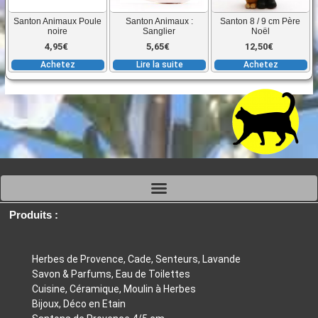
Santon Animaux Poule
Santon Animaux :
Santon 8 / 9 cm Père
noire
Sanglier
Noël
4,95
€
5,65
€
12,50
€
Achetez
Lire la suite
Achetez
Produits :
Herbes de Provence, Cade, Senteurs, Lavande
Savon & Parfums, Eau de Toilettes
Cuisine, Céramique, Moulin à Herbes
Bijoux, Déco en Etain