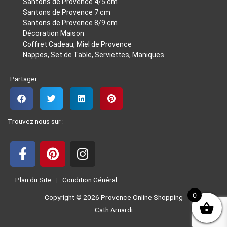
Santons de Provence 4/5 cm
Santons de Provence 7 cm
Santons de Provence 8/9 cm
Décoration Maison
Coffret Cadeau, Miel de Provence
Nappes, Set de Table, Serviettes, Maniques
Partager :
Trouvez nous sur :
F
P
I
a
i
n
Plan du Site
|
Condition Général
c
n
s
e
t
t
0
Copyright © 2026 Provence Online Shopping
b
e
a
Cath Arnardi
o
r
g