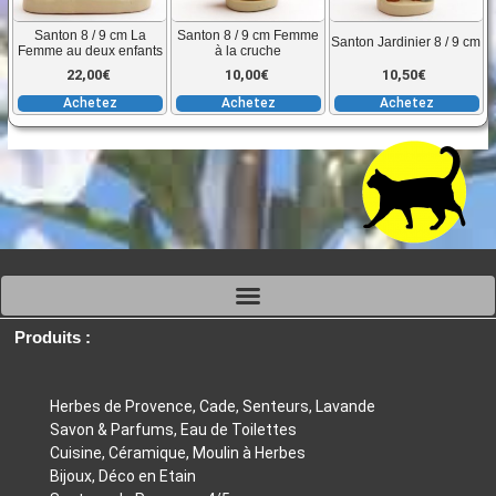
Santon 8 / 9 cm La
Santon 8 / 9 cm Femme
Santon Jardinier 8 / 9 cm
Femme au deux enfants
à la cruche
22,00
€
10,00
€
10,50
€
Achetez
Achetez
Achetez
Produits :
Herbes de Provence, Cade, Senteurs, Lavande
Savon & Parfums, Eau de Toilettes
Cuisine, Céramique, Moulin à Herbes
Bijoux, Déco en Etain