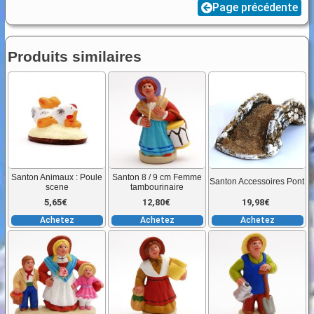
Page précédente
/
9
cm
Produits similaires
Le
cochon
Santon Animaux : Poule
Santon 8 / 9 cm Femme
Santon Accessoires Pont
scene
tambourinaire
5,65
€
12,80
€
19,98
€
Achetez
Achetez
Achetez