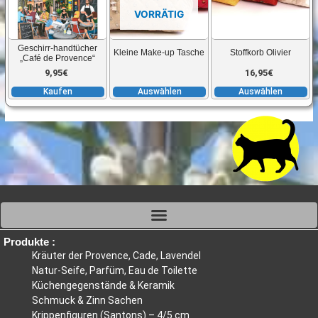
gewählt
g
mehrere
m
VORRÄTIG
werden
w
Varianten
V
auf.
au
Geschirr-handtücher
Kleine Make-up Tasche
Stoffkorb Olivier
Die
D
„Café de Provence“
Optionen
O
9,95
€
16,95
€
können
k
Kaufen
Auswählen
Auswählen
auf
a
der
d
Produktseite
P
gewählt
g
werden
w
Produkte :
Kräuter der Provence, Cade, Lavendel
Natur-Seife, Parfüm, Eau de Toilette
Küchengegenstände & Keramik
Schmuck & Zinn Sachen
Krippenfiguren (Santons) – 4/5 cm