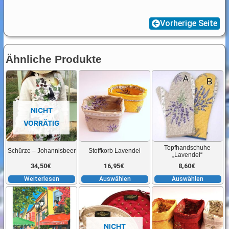
Vorherige Seite
Ähnliche Produkte
Dieses
D
Produkt
P
weist
w
NICHT
mehrere
m
VORRÄTIG
Varianten
V
auf.
au
Topfhandschuhe
Schürze – Johannisbeer
Stoffkorb Lavendel
Die
D
„Lavendel“
Optionen
O
34,50
€
16,95
€
8,60
€
können
k
Weiterlesen
Auswählen
Auswählen
auf
a
Dieses
D
der
d
Produkt
P
Produktseite
P
weist
w
NICHT