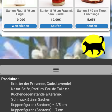
Santon Figur 8 / 9 cm
Santon 8 / 9 cm Frau mit
Santon 8 / 9 cm Tiere:
Engel
dem Bündel
Frischlinge
10,00
€
12,00
€
5,65
€
Weiterlesen
Kaufen
Kaufen
Produkte :
Kräuter der Provence, Cade, Lavendel
Natur-Seife, Parfüm, Eau de Toilette
Küchengegenstände & Keramik
Schmuck & Zinn Sachen
Krippenfiguren (Santons) – 4/5 cm
Krippenfiguren (Santons) – 7 cm