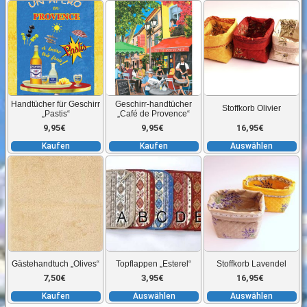
D
P
w
m
V
au
Handtücher für Geschirr
Geschirr-handtücher
Stoffkorb Olivier
D
„Pastis“
„Café de Provence“
O
9,95
€
9,95
€
16,95
€
k
Kaufen
Kaufen
Auswählen
a
Dieses
D
d
Produkt
P
P
weist
w
g
mehrere
m
w
Varianten
V
auf.
au
Gästehandtuch „Olives“
Topflappen „Esterel“
Stoffkorb Lavendel
Die
D
7,50
€
3,95
€
16,95
€
Optionen
O
Kaufen
Auswählen
Auswählen
können
k