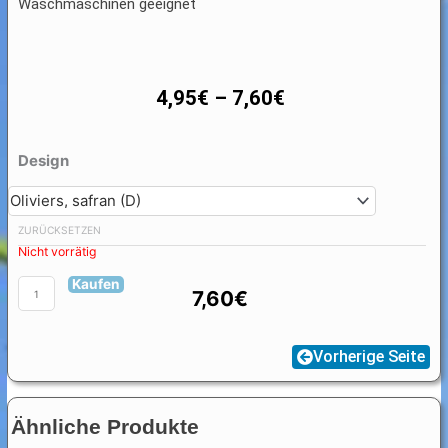
Waschmaschinen geeignet
Preisspanne:
4,95
€
–
7,60
€
4,95€
Tischset
Design
bis
Olivenbaum
Menge
7,60€
ZURÜCKSETZEN
Nicht vorrätig
Kaufen
7,60
€
Vorherige Seite
Ähnliche Produkte