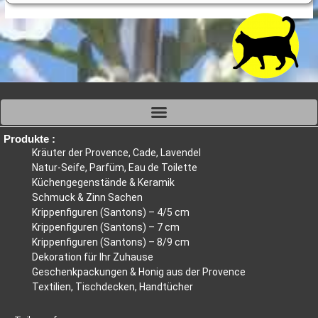
auf
a
der
d
Produktseite
P
gewählt
g
werden
w
Produkte :
Kräuter der Provence, Cade, Lavendel
Natur-Seife, Parfüm, Eau de Toilette
Küchengegenstände & Keramik
Schmuck & Zinn Sachen
Krippenfiguren (Santons) – 4/5 cm
Krippenfiguren (Santons) – 7 cm
Krippenfiguren (Santons) – 8/9 cm
Dekoration für Ihr Zuhause
Geschenkpackungen & Honig aus der Provence
Textilien, Tischdecken, Handtücher