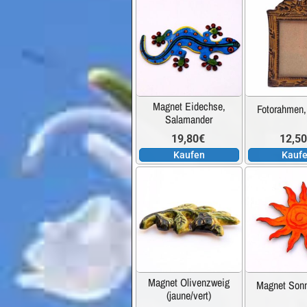
Magnet Eidechse,
Fotorahmen,
Salamander
19,80
€
12,5
Kaufen
Kauf
Magnet Olivenzweig
Magnet Sonn
(jaune/vert)