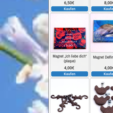
6,50
€
8,00
Kaufen
Kauf
Magnet „Ich liebe dich“
Magnet Delfin
(plaque)
4,00
€
4,00
Kaufen
Kauf