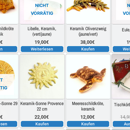
NICHT
N
VORRÄTIG
VO
ildkröte
Libelle, Keramik,
Keramik Olivenzweig
Eule
ik
(vert/jaune)
(jaune/vert)
0
€
19,00
€
38,00
€
1
en
Weiterlesen
Kaufen
Wei
HT
TIG
-Sonne 29
Keramik-Sonne Provence
Meeresschildkröte,
Tischkörb
22 cm
keramik
0
€
22,00
€
12,00
€
14,9
esen
Kaufen
Kaufen
Au