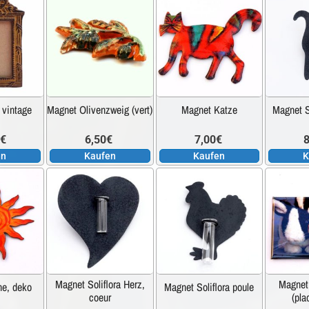
 vintage
Magnet Olivenzweig (vert)
Magnet Katze
Magnet S
0
€
6,50
€
7,00
€
8
en
Kaufen
Kaufen
K
Magnet Soliflora Herz,
Magnet
e, deko
Magnet Soliflora poule
coeur
(pla