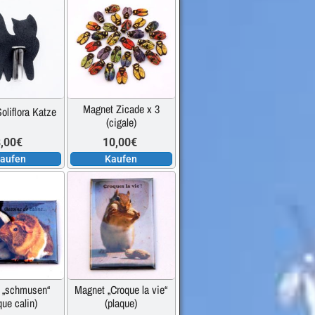
Magnet Zicade x 3
oliflora Katze
(cigale)
,00
€
10,00
€
aufen
Kaufen
 „schmusen“
Magnet „Croque la vie“
que calin)
(plaque)