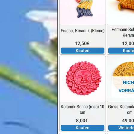
Hermann-Sch
Fische, Keramik (Kleine)
Keram
12,50
€
12,0
Kaufen
Kauf
NIC
VORRÄ
Keramik-Sonne (rose) 10
Gross Keramik
cm
cm
8,00
€
49,0
Kaufen
Weiterl