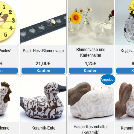
Blumenvase und
oules“
Pack Herz-Blumenvase
Kugelv
Kartenhalter
0
€
21,00
€
4,25
€
8
en
Kaufen
Kaufen
K
Dieses
Angebot!
Produkt
weist
mehrere
Varianten
auf.
Hasen Kerzenhalter
Henne
Keramik-Ente
Kerami
Die
(Keramik)