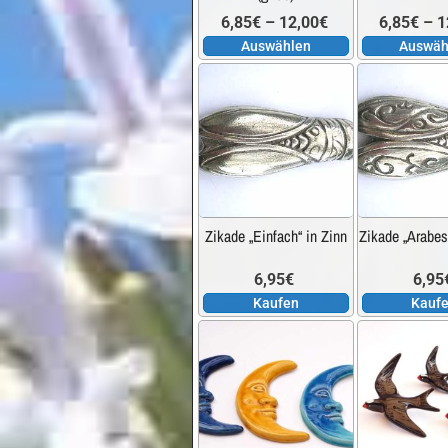
Optionen
Preisspanne:
6,85
€
–
12,00
€
6,85
€
–
1
können
Auswählen
Auswäh
auf
6,85€
der
Produktseite
bis
gewählt
werden
12,00€
Zikade „Einfach“ in Zinn
Zikade „Arabes
6,95
€
6,95
Kaufen
Kauf
Dieses
Produkt
weist
mehrere
Varianten