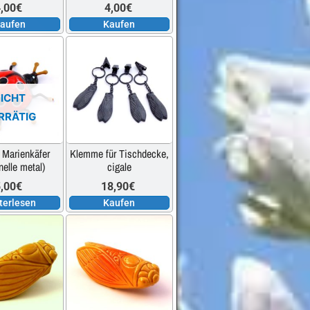
,00
€
4,00
€
aufen
Kaufen
ICHT
RRÄTIG
 Marienkäfer
Klemme für Tischdecke,
nelle metal)
cigale
,00
€
18,90
€
terlesen
Kaufen