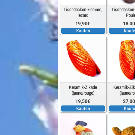
Tischdecken-klemme,
Tischdecken
lezard
Poul
19,90
€
18,0
Kaufen
Kauf
Keramik-Zikade
Keramik-Zik
(jaune/rouge)
(jaune/r
19,50
€
27,0
Kaufen
Kauf