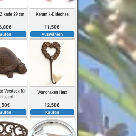
auf.
 Zikade 29 cm
Keramik-Eidechse
Die
Optionen
6,80
€
11,50
€
können
aufen
Auswählen
auf
der
ite
Produktseite
gewählt
werden
te Versteck für
Wandhaken Herz
hlüssel
,50
€
12,50
€
aufen
Kaufen