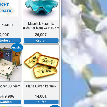
ICHT
RRÄTIG
Muschel, keramik,
, Keramik
(Bénitier bleu) 24 x 15 cm
9,00
€
26,00
€
terlesen
Kaufen
Dieses
Angebot!
Produkt
weist
mehrere
Varianten
auf.
chen „Olivier“
Platte Oliven keramik
Die
Optionen
Ursprünglicher
Aktueller
5
€
9,90
€
14,00
€
können
swählen
Kaufen
auf