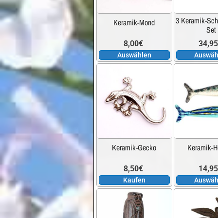
auf.
3 Keramik-Sch
Keramik-Mond
Die
Set
Optionen
8,00
€
34,9
können
Auswählen
Auswäh
auf
der
Produktseite
gewählt
werden
Keramik-Gecko
Keramik-H
8,50
€
14,9
Kaufen
Auswäh