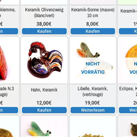
-klemme,
Keramik Olivenzweig
Keramik-Sonne (mauve)
Keramik-
e
(blanc/vert)
10 cm
0
€
38,00
€
8,00
€
1
en
Kaufen
Kaufen
K
NICHT
N
VORRÄTIG
VO
ade N.3
Libelle, Keramik,
Eclipse, 
Hahn, Keramik
ouge)
(vert/rouge)
0
€
12,00
€
19,00
€
2
en
Kaufen
Weiterlesen
Wei