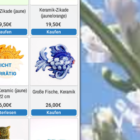
Keramik-Zikade
Zikade (jaune)
(jaune/orange)
9,50
€
19,50
€
aufen
Kaufen
ICHT
RRÄTIG
Keramic (jaune)
Große Fische, Keramik
22 cm
6,00
€
26,00
€
terlesen
Kaufen