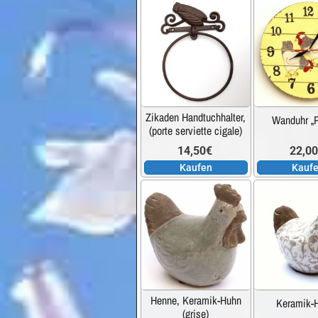
Zikaden Handtuchhalter,
Wanduhr „P
(porte serviette cigale)
14,50
€
22,0
Kaufen
Kauf
Dieses
Produkt
weist
mehrere
Varianten
auf.
Henne, Keramik-Huhn
Keramik-
Die
(grise)