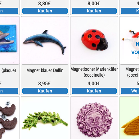
€
8,80
€
8,00
€
4
en
Kaufen
Kaufen
K
N
VO
Magnetischer Marienkäfer
Magnet
 (plaque)
Magnet blauer Delfin
(coccinelle)
(cocci
€
3,95
€
4,00
€
5
en
Kaufen
Kaufen
Wei