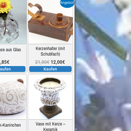
Preis
Preis
Angebot!
der
Produktseite
war:
ist:
gewählt
werden
14,95€
9,90€.
Kerzenhalter (mit
ase aus Glas
Schubfach)
Ursprünglicher
Aktueller
,85
€
21,00
€
12,00
€
aufen
Kaufen
Preis
Preis
war:
ist:
21,00€
12,00€.
Vase mit Kerze –
k-Kaninchen
Keramik