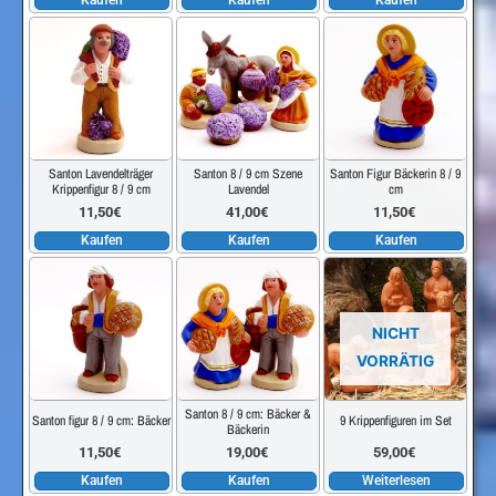
Santon Lavendelträger
Santon 8 / 9 cm Szene
Santon Figur Bäckerin 8 / 9
Krippenfigur 8 / 9 cm
Lavendel
cm
11,50
€
41,00
€
11,50
€
Kaufen
Kaufen
Kaufen
NICHT
VORRÄTIG
Santon 8 / 9 cm: Bäcker &
Santon figur 8 / 9 cm: Bäcker
9 Krippenfiguren im Set
Bäckerin
11,50
€
19,00
€
59,00
€
Kaufen
Kaufen
Weiterlesen