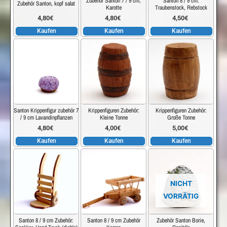
Zubehör Santon 7 / 9 cm,
Santon 8 / 9 cm:
Zubehör Santon, kopf salat
Karotte
Traubenstock, Rebstock
4,80
€
4,80
€
4,50
€
Kaufen
Kaufen
Kaufen
Santon Krippenfigur zubehör 7
Krippenfiguren Zubehör:
Krippenfiguren Zubehör:
/ 9 cm Lavandinpflanzen
Kleine Tonne
Große Tonne
4,80
€
4,00
€
5,00
€
Kaufen
Kaufen
Kaufen
NICHT
VORRÄTIG
Santon 8 / 9 cm Zubehör:
Santon 8 / 9 cm Zubehör
Zubehör Santon Borie,