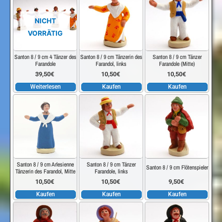
NICHT
VORRÄTIG
Santon 8 / 9 cm 4 Tänzer des
Santon 8 / 9 cm Tänzerin des
Santon 8 / 9 cm Tänzer
Farandole
Farandol, links
Farandole (Mitte)
39,50
€
10,50
€
10,50
€
Weiterlesen
Kaufen
Kaufen
Santon 8 / 9 cm Arlesienne
Santon 8 / 9 cm Tänzer
Santon 8 / 9 cm Flötenspieler
Tänzerin des Farandol, Mitte
Farandole, links
10,50
€
10,50
€
9,50
€
Kaufen
Kaufen
Kaufen