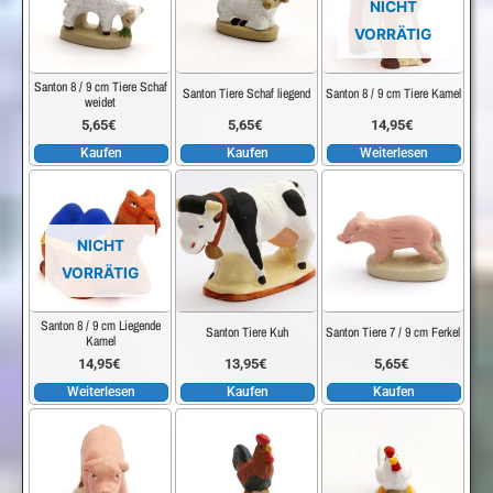
NICHT
VORRÄTIG
Santon 8 / 9 cm Tiere Schaf
Santon Tiere Schaf liegend
Santon 8 / 9 cm Tiere Kamel
weidet
5,65
€
5,65
€
14,95
€
Kaufen
Kaufen
Weiterlesen
NICHT
VORRÄTIG
Santon 8 / 9 cm Liegende
Santon Tiere Kuh
Santon Tiere 7 / 9 cm Ferkel
Kamel
14,95
€
13,95
€
5,65
€
Weiterlesen
Kaufen
Kaufen