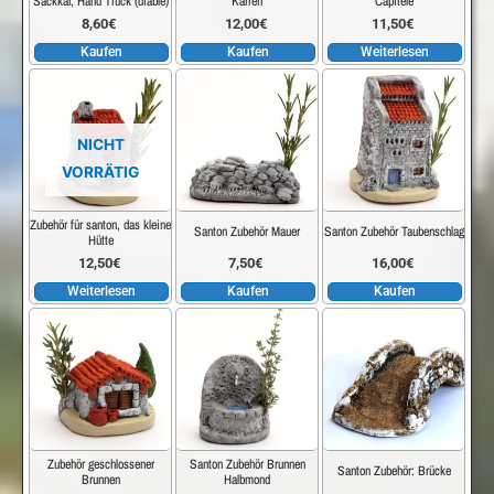
Sackkar, Hand Truck (diable)
Karren
Capitéle
8,60
€
12,00
€
11,50
€
Kaufen
Kaufen
Weiterlesen
NICHT
VORRÄTIG
Zubehör für santon, das kleine
Santon Zubehör Mauer
Santon Zubehör Taubenschlag
Hütte
12,50
€
7,50
€
16,00
€
Weiterlesen
Kaufen
Kaufen
Zubehör geschlossener
Santon Zubehör Brunnen
Santon Zubehör: Brücke
Brunnen
Halbmond