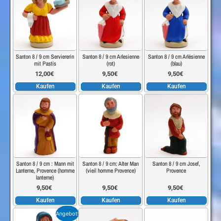
Santon 8 / 9 cm Serviererin
Santon 8 / 9 cm Arlesienne
Santon 8 / 9 cm Arlésienne
mit Pastis
(rot)
(blau)
12,00
€
9,50
€
9,50
€
Kaufen
Kaufen
Kaufen
Santon 8 / 9 cm : Mann mit
Santon 8 / 9 cm: Alter Man
Santon 8 / 9 cm Josef,
Lanterne, Provence (homme
(vieil homme Provence)
Provence
lanterne)
9,50
€
9,50
€
9,50
€
Kaufen
Kaufen
Kaufen
Angebot!