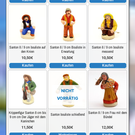
Santon 8 / 9 cm bouliste auf
Santon 8 / 9 cm Bouliste in
Santon 8 / 9 cm bouliste
den Knien
Erwartung
messend
10,50
€
10,50
€
10,50
€
Kaufen
Kaufen
Kaufen
NICHT
VORRÄTIG
Krippenfigur Santon 8 cm bis
Santon 8 / 9 cm Frau mit dem
Santon bouliste schießend
9 cm cm Der Jäger mit dem
Bündel
Kaninchen
11,50
€
10,50
€
12,00
€
Kaufen
Weiterlesen
Kaufen