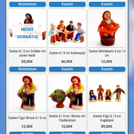
Weiterlesen
Kaufen
Kaufen
NICHT
VORRÄTIG
Santon 8 / 9 cm Schäfer mit
Santon Weinleserin 8 cm / 9
Santon 8 / 9 cm Kartenspiel
seiner Herde
cm
33,00
€
46,50
€
12,00
€
Weiterlesen
Kaufen
Kaufen
Santon 8 / 9 cm: Winzer mit
Santon Figur 8 / 9 cm
Santon Figur Winzer 8 / 9 cm
Traubenstock
Kugelspiel
12,00
€
15,00
€
39,50
€
Kaufen
Kaufen
Kaufen