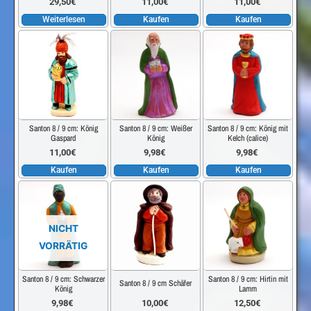
29,50
€
11,00
€
11,00
€
Weiterlesen
Kaufen
Kaufen
Santon 8 / 9 cm: König
Santon 8 / 9 cm: Weißer
Santon 8 / 9 cm: König mit
Gaspard
König
Kelch (calice)
11,00
€
9,98
€
9,98
€
Kaufen
Kaufen
Kaufen
NICHT
VORRÄTIG
Santon 8 / 9 cm: Schwarzer
Santon 8 / 9 cm: Hirtin mit
Santon 8 / 9 cm Schäfer
König
Lamm
9,98
€
10,00
€
12,50
€