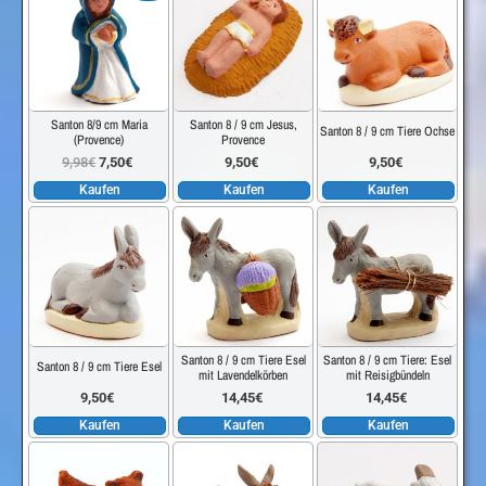
Santon 8/9 cm Maria
Santon 8 / 9 cm Jesus,
Santon 8 / 9 cm Tiere Ochse
(Provence)
Provence
Ursprünglicher
Aktueller
9,98
€
7,50
€
9,50
€
9,50
€
Kaufen
Kaufen
Kaufen
Preis
Preis
war:
ist:
9,98€
7,50€.
Santon 8 / 9 cm Tiere Esel
Santon 8 / 9 cm Tiere: Esel
Santon 8 / 9 cm Tiere Esel
mit Lavendelkörben
mit Reisigbündeln
9,50
€
14,45
€
14,45
€
Kaufen
Kaufen
Kaufen