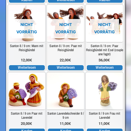
NICHT
NICHT
NICHT
VORRÄTIG
VORRÄTIG
VORRÄTIG
Santon 8 / 9 cm: Mann mit
Santon 8 / 9 cm: Paar mit
Santon 8 / 9 cm: Paar
Reisigbündel
Reisigbündel
Reisigbündel mit Esel (couple
ane fagot)
12,00
€
22,00
€
36,00
€
Weiterlesen
Weiterlesen
Weiterlesen
Santon 8 / 9 cm Paar mit
Santon Lavendelschneider 8 /
Santon 8 / 9 cm Frau mit
Lavendel
9 cm
Lavendel
20,00
€
11,00
€
11,00
€
Kaufen
Kaufen
Kaufen