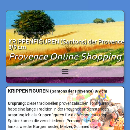
Zum
Inhalt
springen
[aws_search_form]
KRIPPENFIGUREN (Santons) der Provence
8/9 cm
Provence Online Shopping
KRIPPENFIGUREN (
Santons der Provence) 8/9 cm
Ursprung:
Diese tradionellen provenzalischen Tonfiguren
habe eine lange Tradition in der Provence und enstanden
ursprünglich als Krippenfiguren für die Weihnachtskrippe.
Später kamen die verschiedenen Personen des Dorfes
hinzu, wie der Bürgermeister, Metzer, Schmied usw.