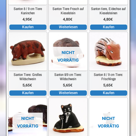
Santon 8 / 9 cm Tiere
Santon Tiere Frosch auf
Santon tiere, Eidechse auf
Kaninchen
Kieselstein
Kieselsteinen
4,95
€
4,80
€
4,80
€
Kaufen
Weiterlesen
Kaufen
NICHT
VORRÄTIG
Santon Tiere: Großes
Santon 8/9 cm Tiere:
Santon 8 / 9 cm Tiere:
Wildschwein
Wildschwein
Frischlinge
5,65
€
5,65
€
5,65
€
Kaufen
Weiterlesen
Kaufen
NICHT
NICHT
VORRÄTIG
VORRÄTIG