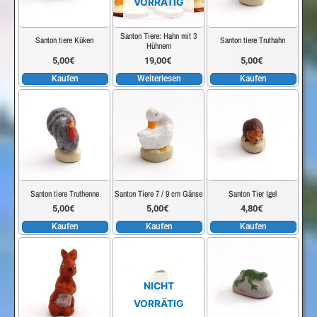
VORRÄTIG
Santon Tiere: Hahn mit 3
Santon tiere Küken
Santon tiere Truthahn
Hühnern
5,00
€
19,00
€
5,00
€
Kaufen
Weiterlesen
Kaufen
Santon tiere Truthenne
Santon Tiere 7 / 9 cm Gänse
Santon Tier Igel
5,00
€
5,00
€
4,80
€
Kaufen
Kaufen
Kaufen
NICHT
VORRÄTIG