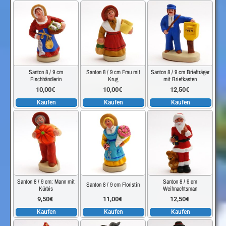
Santon 8 / 9 cm
Santon 8 / 9 cm Frau mit
Santon 8 / 9 cm Briefträger
Fischhändlerin
Krug
mit Briefkasten
10,00
€
10,00
€
12,50
€
Kaufen
Kaufen
Kaufen
Santon 8 / 9 cm: Mann mit
Santon 8 / 9 cm
Santon 8 / 9 cm Floristin
Kürbis
Weihnachtsman
9,50
€
11,00
€
12,50
€
Kaufen
Kaufen
Kaufen