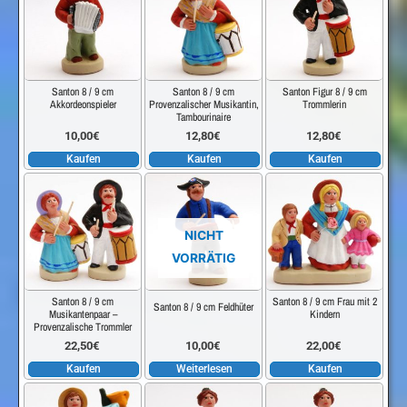
Santon 8 / 9 cm
Santon 8 / 9 cm
Santon Figur 8 / 9 cm
Akkordeonspieler
Provenzalischer Musikantin,
Trommlerin
Tambourinaire
10,00
€
12,80
€
12,80
€
Kaufen
Kaufen
Kaufen
NICHT
VORRÄTIG
Santon 8 / 9 cm
Santon 8 / 9 cm Frau mit 2
Santon 8 / 9 cm Feldhüter
Musikantenpaar –
Kindern
Provenzalische Trommler
22,50
€
10,00
€
22,00
€
Kaufen
Weiterlesen
Kaufen