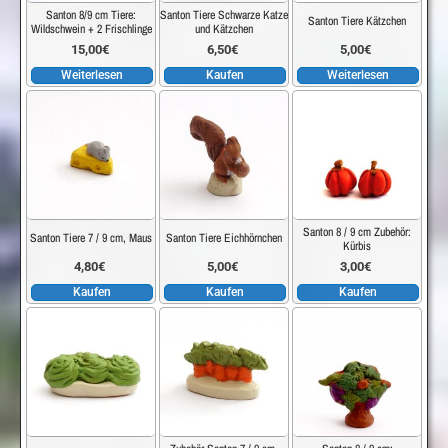
Santon 8/9 cm Tiere:
Santon Tiere Schwarze Katze
Santon Tiere Kätzchen
Wildschwein + 2 Frischlinge
und Kätzchen
15,00
€
6,50
€
5,00
€
Weiterlesen
Kaufen
Weiterlesen
Santon 8 / 9 cm Zubehör:
Santon Tiere 7 / 9 cm, Maus
Santon Tiere Eichhörnchen
Kürbis
4,80
€
5,00
€
3,00
€
Kaufen
Kaufen
Kaufen