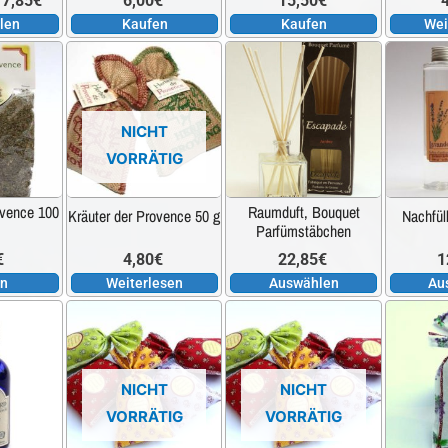
17,85
€
6,00
€
15,50
€
können
len
Kaufen
Kaufen
Wei
auf
12,00€
Dieses
der
Produkt
Produktseite
bis
weist
gewählt
NICHT
mehrere
werden
17,85€
VORRÄTIG
Varianten
auf.
ovence 100
Raumduft, Bouquet
Kräuter der Provence 50 g
Nachfül
Die
Parfümstäbchen
Optionen
€
4,80
€
22,85
€
1
können
en
Weiterlesen
Auswählen
Au
auf
der
Produktse
gewählt
NICHT
NICHT
werden
VORRÄTIG
VORRÄTIG