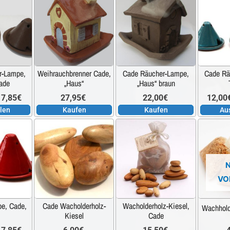
Produkt
weist
mehrere
Varianten
auf.
r-Lampe,
Weihrauchbrenner Cade,
Cade Räucher-Lampe,
Cade Rä
Die
ade
„Haus“
„Haus“ braun
Optionen
Preisspanne:
17,85
€
27,95
€
22,00
€
12,00
können
len
Kaufen
Kaufen
Au
auf
12,00€
Dieses
der
Produkt
Produktseite
bis
weist
gewählt
mehrere
werden
17,85€
VO
Varianten
auf.
e, Cade,
Cade Wacholderholz-
Wacholderholz-Kiesel,
Wachhold
Die
Kiesel
Cade
Optionen
Preisspanne: