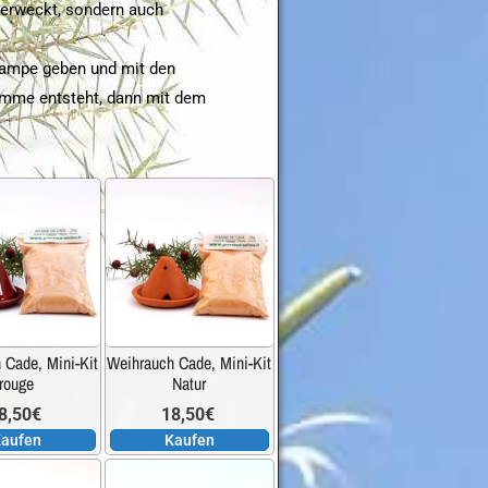
 erweckt, sondern auch
 Lampe geben und mit den
amme entsteht, dann mit dem
 Cade, Mini-Kit
Weihrauch Cade, Mini-Kit
rouge
Natur
8,50
€
18,50
€
aufen
Kaufen
Dieses
Dieses