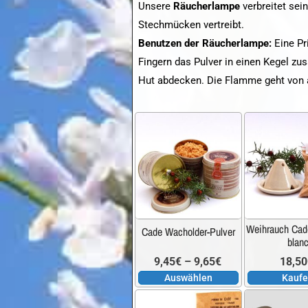
Unsere
Räucherlampe
verbreitet sei
Stechmücken vertreibt.
Benutzen der Räucherlampe:
Eine Pr
Fingern das Pulver in einen Kegel z
Hut abdecken. Die Flamme geht von a
Dieses
Produkt
weist
mehrere
Varianten
auf.
Weihrauch Cade
Cade Wacholder-Pulver
Die
blan
Optionen
Preisspanne:
9,45
€
–
9,65
€
18,50
können
Auswählen
Kauf
auf
9,45€
der