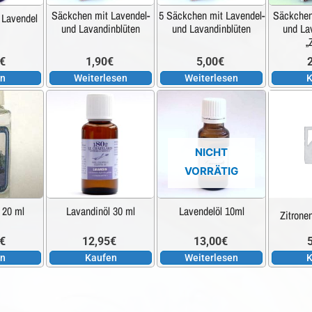
Säckchen mit Lavendel-
5 Säckchen mit Lavendel-
Säckchen
 Lavendel
und Lavandinblüten
und Lavandinblüten
und La
„
€
1,90
€
5,00
€
en
Weiterlesen
Weiterlesen
K
NICHT
VORRÄTIG
 20 ml
Lavandinöl 30 ml
Lavendelöl 10ml
Zitrone
€
12,95
€
13,00
€
en
Kaufen
Weiterlesen
K