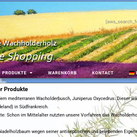
[aws_search_f
de Wachholderholz
e Shopping
PRODUKTE
WARENKORB
KONTACT
r Produkte
m mediterranen Wacholderbusch, Juniperus Oxycedrus. Dieser wäc
eland) in Südfrankreich.
: Schon im Mittelalter nutzten unsere Vorfahren das Wacholderhol
 Nadelholzbaum wegen seiner antiseptischen und belebenden Eigens