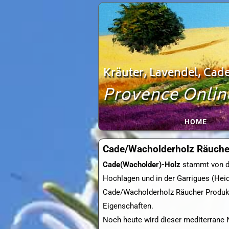
Zum
Inhalt
springen
Kräuter, Lavendel, Ca
Provence Onlin
HOME
Cade/Wacholderholz Räuche
Cade(Wacholder)-Holz
stammt von de
Hochlagen und in der Garrigues (Heid
Cade/Wacholderholz Räucher Produkte
Eigenschaften.
Noch heute wird dieser mediterrane