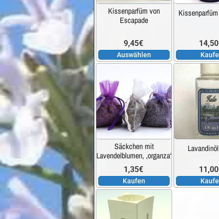
auf.
Kissenparfüm von
Kissenparfüm
Die
Escapade
Optionen
können
9,45
€
14,50
auf
Auswählen
Kauf
der
Produktseite
gewählt
werden
Säckchen mit
Lavandinöl
Lavendelblumen, ‚organza‘
1,35
€
11,00
Kaufen
Kauf