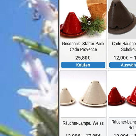
Produktseite
bis
gewählt
werden
9,65€
Geschenk- Starter Pack
Cade Räuche
Cade Provence
Schokol
25,80
€
12,00
€
–
Kaufen
Auswäh
Dieses
Produkt
weist
mehrere
Varianten
auf.
Räucher-Lamp
Räucher-Lampe, Weiss
Die
Rot
Optionen
Preisspanne: