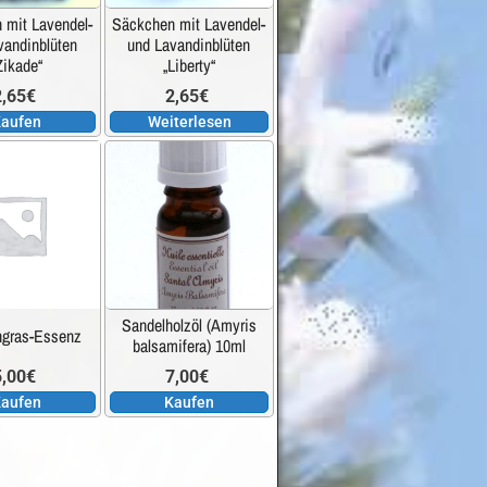
 mit Lavendel-
Säckchen mit Lavendel-
vandinblüten
und Lavandinblüten
Zikade“
„Liberty“
2,65
€
2,65
€
aufen
Weiterlesen
Sandelholzöl (Amyris
ngras-Essenz
balsamifera) 10ml
5,00
€
7,00
€
aufen
Kaufen