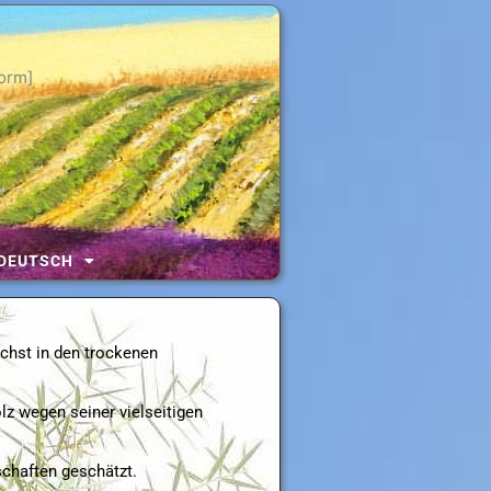
orm]
DEUTSCH
hst in den trockenen
z wegen seiner vielseitigen
chaften geschätzt.