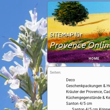
Zum
Inhalt
springen
SITEMAP für
Provence Onlin
HOME
Seiten:
Deco
Geschenkpackungen & Ho
Kräuter der Provence, Ca
Küchengegenstände & K
Santon 4/5 cm
Santon 4/5 cm Kripp