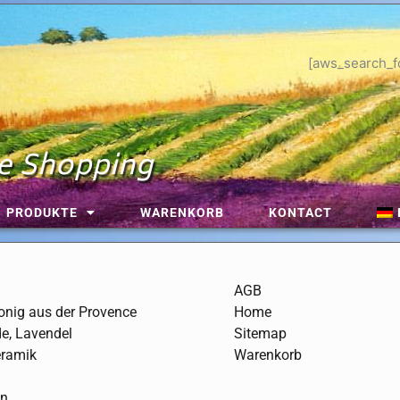
[aws_search_f
e Shopping
PRODUKTE
WARENKORB
KONTACT
AGB
nig aus der Provence
Home
de, Lavendel
Sitemap
eramik
Warenkorb
en