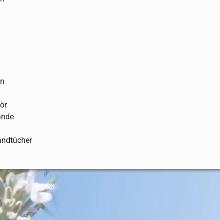
en
ör
ände
Handtücher