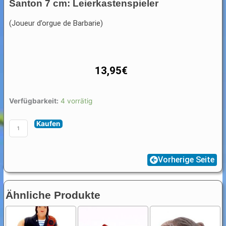
Santon 7 cm: Leierkastenspieler
(Joueur d’orgue de Barbarie)
13,95
€
Santon
Verfügbarkeit:
4 vorrätig
7
Kaufen
cm:
Leierkastenspieler
Menge
Vorherige Seite
Ähnliche Produkte