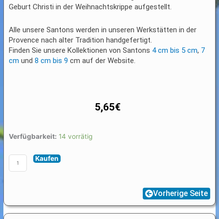
Geburt Christi in der Weihnachtskrippe aufgestellt.
Alle unsere Santons werden in unseren Werkstätten in der
Provence nach alter Tradition handgefertigt.
Finden Sie unsere Kollektionen von Santons
4 cm bis 5 cm
,
7
cm
und
8 cm bis 9
cm auf der Website.
5,65
€
Santon
Verfügbarkeit:
14 vorrätig
8
Kaufen
/
9
cm
Vorherige Seite
Tiere
Ziegenbock