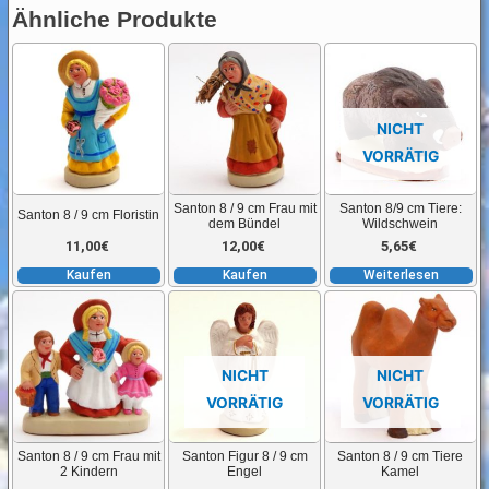
Menge
Ähnliche Produkte
NICHT
VORRÄTIG
Santon 8 / 9 cm Frau mit
Santon 8/9 cm Tiere:
Santon 8 / 9 cm Floristin
dem Bündel
Wildschwein
11,00
€
12,00
€
5,65
€
Kaufen
Kaufen
Weiterlesen
NICHT
NICHT
VORRÄTIG
VORRÄTIG
Santon 8 / 9 cm Frau mit
Santon Figur 8 / 9 cm
Santon 8 / 9 cm Tiere
2 Kindern
Engel
Kamel