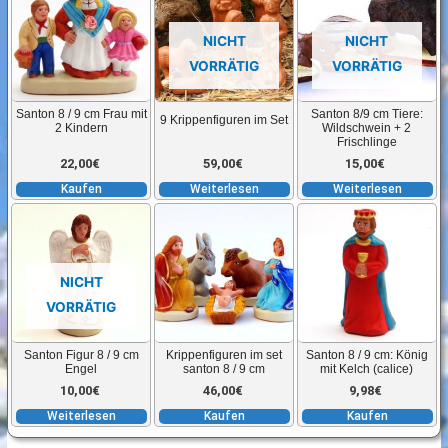
NICHT
NICHT
VORRÄTIG
VORRÄTIG
Santon 8 / 9 cm Frau mit
Santon 8/9 cm Tiere:
9 Krippenfiguren im Set
2 Kindern
Wildschwein + 2
Frischlinge
22,00
€
59,00
€
15,00
€
Kaufen
Weiterlesen
Weiterlesen
NICHT
VORRÄTIG
Santon Figur 8 / 9 cm
Krippenfiguren im set
Santon 8 / 9 cm: König
Engel
santon 8 / 9 cm
mit Kelch (calice)
10,00
€
46,00
€
9,98
€
Weiterlesen
Kaufen
Kaufen