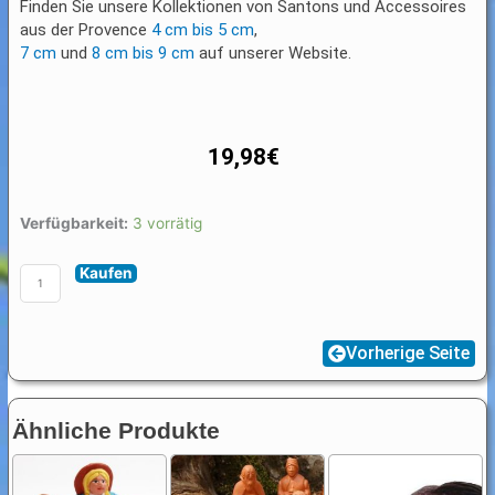
Finden Sie unsere Kollektionen von Santons und Accessoires
aus der Provence
4 cm bis 5 cm
,
7 cm
und
8 cm bis 9 cm
auf unserer Website.
19,98
€
Santon
Verfügbarkeit:
3 vorrätig
Zubehör:
Kaufen
Brücke
Menge
Vorherige Seite
Ähnliche Produkte