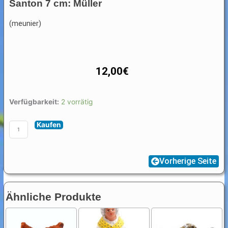
Santon 7 cm: Müller
(meunier)
12,00
€
Santon
Verfügbarkeit:
2 vorrätig
7
Kaufen
cm:
Müller
Menge
Vorherige Seite
Ähnliche Produkte