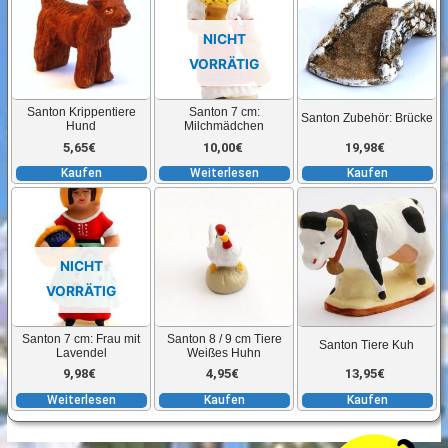
NICHT
VORRÄTIG
Santon Krippentiere
Santon 7 cm:
Santon Zubehör: Brücke
Hund
Milchmädchen
5,65
€
10,00
€
19,98
€
Kaufen
Weiterlesen
Kaufen
NICHT
VORRÄTIG
Santon 7 cm: Frau mit
Santon 8 / 9 cm Tiere
Santon Tiere Kuh
Lavendel
Weißes Huhn
9,98
€
4,95
€
13,95
€
Weiterlesen
Kaufen
Kaufen